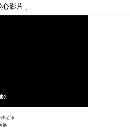
愛心影片
靜佳老師
黃酥