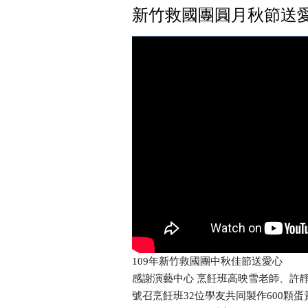
新竹救國團圓月秋節送
109年新竹救國團中秋佳節送愛心
感謝演藝中心 烹飪班高映雪老師、許
號召烹飪班32位學友共同製作600顆蛋