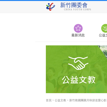
新竹團委會
CHINA YOUTH CORPS
最新消息
公益
首頁
>
公益文教
>
新竹救國團圓月秋節送愛心影