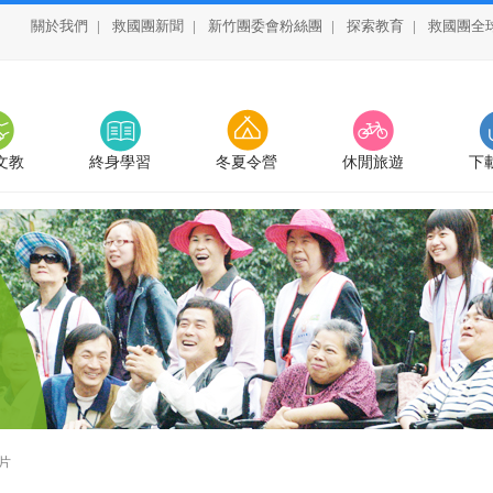
關於我們
|
救國團新聞
|
新竹團委會粉絲團
|
探索教育
|
救國團全
文教
終身學習
冬夏令營
休閒旅遊
下
片