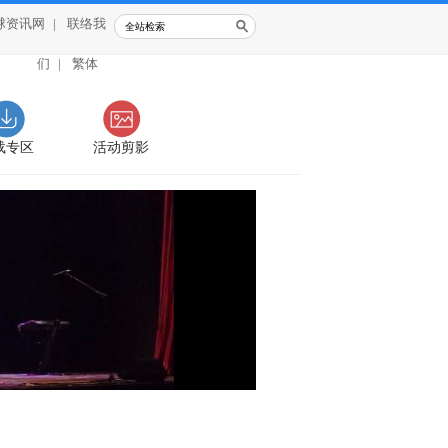
球资讯网
|
联络我
们
|
繁体
载专区
活动剪影