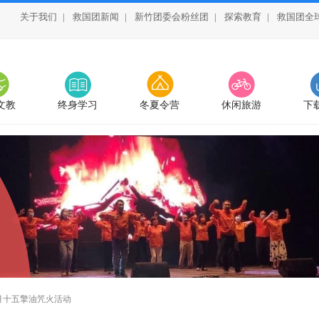
关于我们
|
救国团新闻
|
新竹团委会粉丝团
|
探索教育
|
救国团全
文教
终身学习
冬夏令营
休闲旅游
下
0正月十五擎油笐火活动