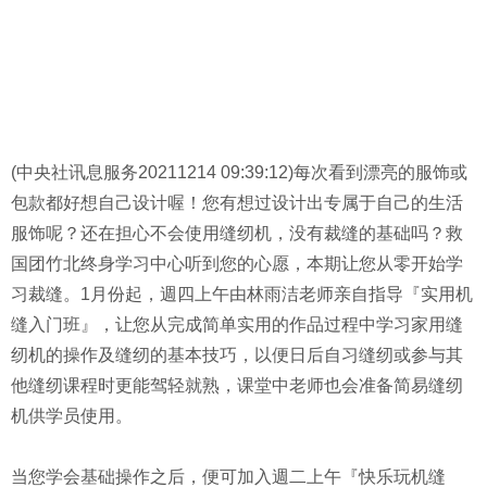
(中央社讯息服务20211214 09:39:12)每次看到漂亮的服饰或
包款都好想自己设计喔！您有想过设计出专属于自己的生活
服饰呢？还在担心不会使用缝纫机，没有裁缝的基础吗？救
国团竹北终身学习中心听到您的心愿，本期让您从零开始学
习裁缝。1月份起，週四上午由林雨洁老师亲自指导『实用机
缝入门班』，让您从完成简单实用的作品过程中学习家用缝
纫机的操作及缝纫的基本技巧，以便日后自习缝纫或参与其
他缝纫课程时更能驾轻就熟，课堂中老师也会准备简易缝纫
机供学员使用。
当您学会基础操作之后，便可加入週二上午『快乐玩机缝