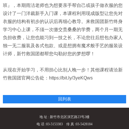
班』，本期雨洁老师也为想要亲手帮自己或孩子做衣服的您
设计了一门洋裁新手入门课，本课程利用现成版型让您先对
衣服的结构有初步的认识后再细心教导。来救国团新竹终身
学习中心上课，不须一次缴交贵桑桑的学费，两个月一期无
负担收费，让您也能习到一技之长，不论您往后想包办家人
独一无二服装及各式包款、或是想拥有魔术般手艺的服装设
计师，新竹救国团都帮您勾勒好您的梦想啰！
从现在开始学习，不用担心比别人晚一步！其他课程请洽新
竹救国团官网公告处：https://bit.ly/3yeKQws
回列表
地 址 : 新竹市北区演艺路23号2楼
电 话 :03-5153383 传 真 :03-5428184