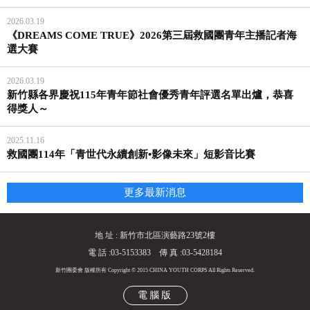
2026.03.19
《DREAMS COME TRUE》2026第三屆救國團青年主播記者海
選大賽
2026.03.19
新竹縣各界慶祝115年青年節社會優秀青年評選名單出爐，恭喜
得獎人～
2025.11.16
救國團114年「青世代永續創新•影像未來」短影音比賽
更多最新消息
地 址 : 新竹市北區演藝路23號2樓
電 話 :03-5153383 傳 真 :03-5428184
新竹團委會 版權所有 Copyright © 2015 CHINA YOUTH CORPS All Rights Reserved.
電腦版