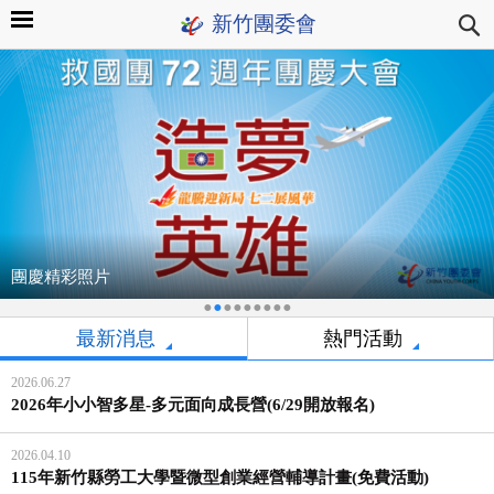
新竹團委會
團慶精彩照片
•
•
•
•
•
•
•
•
•
最新消息
熱門活動
2026.06.27
2026年小小智多星-多元面向成長營(6/29開放報名)
2026.04.10
115年新竹縣勞工大學暨微型創業經營輔導計畫(免費活動)