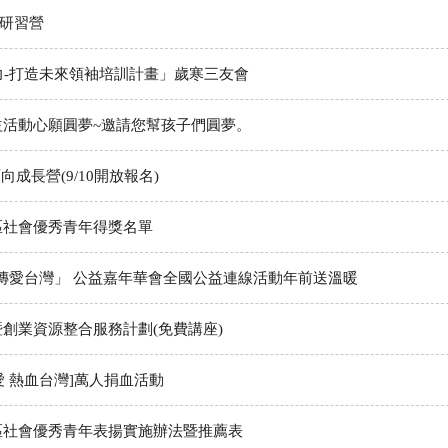
交研習營
隊力-打造未來領袖培訓計畫」歲寒三友會
益活動心願圓夢~邀請您幫孩子們圓夢。
向成長營(9/10開放報名)
區社會優秀青年得獎名單
傳愛台灣」 公益嘉年華會全國公益連線活動年前送溫暖
暨創業資源整合服務計劃(免費講座)
有愛 熱血台灣]萬人捐血活動
地區社會優秀青年表揚實施辦法暨推薦表