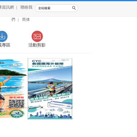
球資訊網
|
聯絡我
們
|
简体
載專區
活動剪影