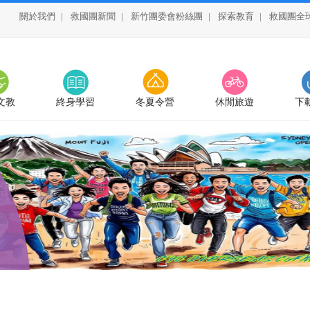
關於我們
|
救國團新聞
|
新竹團委會粉絲團
|
探索教育
|
救國團全
文教
終身學習
冬夏令營
休閒旅遊
下