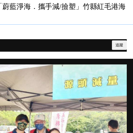
「蔚藍淨海．攜手減/撿塑」竹縣紅毛港海
追蹤