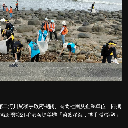
第二河川局聯手政府機關、民間社團及企業單位一同攜
竹縣新豐鄉紅毛港海堤舉辦「蔚藍淨海．攜手減/撿塑」