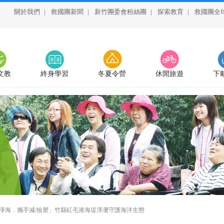
關於我們
|
救國團新聞
|
新竹團委會粉絲團
|
探索教育
|
救國團全
文教
終身學習
冬夏令營
休閒旅遊
下
淨海．攜手減/撿塑」竹縣紅毛港海堤淨灘守護海洋生態