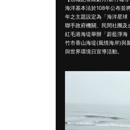
海洋基本法於108年公布並
年之主題設定為「海洋星球
聯手政府機關、民間社團及
紅毛港海堤舉辦「蔚藍淨海．
竹市香山海堤(風情海岸)
與世界環境日宣導活動。