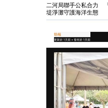
二河局聯手公私合力 
堤淨灘守護海洋生態
勁報
更新於 1天前 • 發布於 1天前