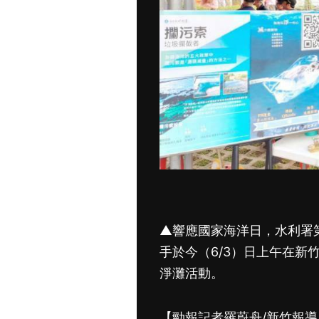
▲響應國家海洋日，水利署
手於今（6/3）日上午在新
淨灘活動。
【勁報記者羅蔚舟/新竹報導