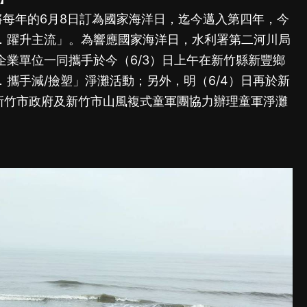
將每年的6月8日訂為國家海洋日，迄今邁入第四年，今
．躍升主流」。為響應國家海洋日，水利署第二河川局
企業單位一同攜手於今（6/3）日上午在新竹縣新豐鄉
攜手減/撿塑」淨灘活動；另外，明（6/4）日再於新
與新竹市政府及新竹市山風複式童軍團協力辦理童軍淨灘