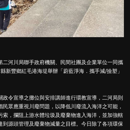
第二河川局聯手政府機關、民間社團及企業單位一同攜
竹縣新豐鄉紅毛港海堤舉辦「蔚藍淨海．攜手減/撿塑」
關政令宣導之攤位與安排講師進行環教宣導，二河局則
倡民眾應重視川廢問題，以降低川廢流入海洋之可能，
污索，攔阻上游水體垃圾及廢棄物進入海洋，並加強轄
達到源頭管理及廢棄物減量之目標。今日除了各項環保