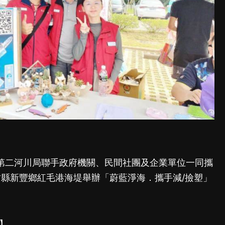
第二河川局聯手政府機關、民間社團及企業單位一同攜
竹縣新豐鄉紅毛港海堤舉辦「蔚藍淨海．攜手減/撿塑」
】