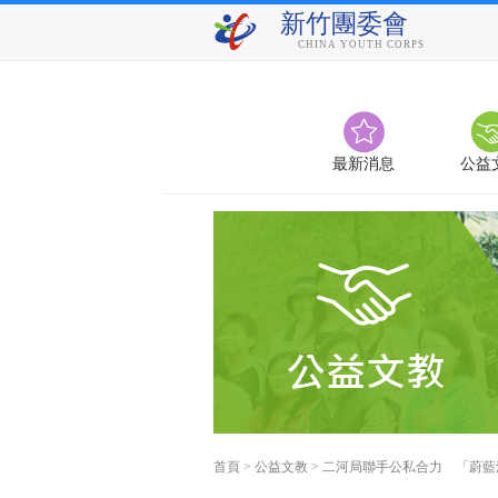
新竹團委會
CHINA YOUTH CORPS
最新消息
公益
首頁
>
公益文教
>
二河局聯手公私合力 「蔚藍