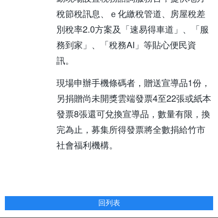
稅節稅訊息、ｅ化繳稅管道、房屋稅差
別稅率2.0方案及「速易得車道」、「服
務到家」、「稅務AI」等貼心便民資
訊。
現場申辦手機條碼者，贈送宣導品1份，
另捐贈尚未開獎雲端發票4至22張或紙本
發票8張還可兌換宣導品，數量有限，換
完為止，募集所得發票將全數捐給竹市
社會福利機構。
回列表