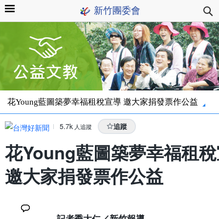
新竹團委會
花Young藍圖築夢幸福租稅宣導 邀大家捐發票作公益
5.7k
追蹤
人追蹤
花Young藍圖築夢幸福租
邀大家捐發票作公益
記者季大仁／新竹報導