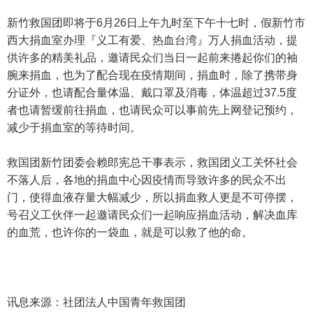
新竹救国团即将于6月26日上午九时至下午十七时，假新竹市
西大捐血室办理『义工有爱、热血台湾』万人捐血活动，提
供许多的精美礼品，邀请民众们当日一起前来捲起你们的袖
腕来捐血，也为了配合现在疫情期间，捐血时，除了携带身
分证外，也请配合量体温、戴口罩及消毒，体温超过37.5度
者也请暂缓前往捐血，也请民众可以事前先上网登记预约，
减少于捐血室的等待时间。
救国团新竹团委会赖郎宪总干事表示，救国团义工关怀社会
不落人后，各地的捐血中心因疫情而导致许多的民众不出
门，使得血液存量大幅减少，所以捐血救人更是不可停摆，
号召义工伙伴一起邀请民众们一起响应捐血活动，解决血库
的血荒，也许你的一袋血，就是可以救了他的命。
讯息来源：社团法人中国青年救国团