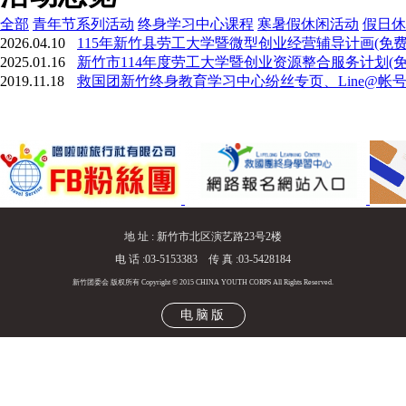
全部
青年节系列活动
终身学习中心课程
寒暑假休闲活动
假日休
2026.04.10
115年新竹县劳工大学暨微型创业经营辅导计画(免费
2025.01.16
新竹市114年度劳工大学暨创业资源整合服务计划(免
2019.11.18
救国团新竹终身教育学习中心纷丝专页、Line@帐
地 址 : 新竹市北区演艺路23号2楼
电 话 :03-5153383 传 真 :03-5428184
新竹团委会 版权所有 Copyright © 2015 CHINA YOUTH CORPS All Rights Reserved.
电脑版