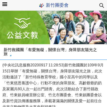
新竹團委會
新竹救國團「有愛無礙，關懷台灣」身障朋友陽光之
旅
(中央社訊息服務20200917 11:28:53)新竹救國團於109年9月
15日舉辦「有愛無礙，關懷台灣」身障朋友陽光之旅，此次
活動邀請了「新竹特殊教育學校」國小至高中的同學以及
「竹東慈恩養護中心」行動不便的身障朋友、高齡爺爺奶奶
及家屬共80人次一起出門踏青。此次活動結合了新竹縣政
府、竹東鎮員崠里辦公室、竹北市團委會、竹東鎮團委會以
及新竹資訊傳播服務隊，承載著滿滿的關懷及愛一起前往台
北市立動物園及大直忠烈祠參訪。