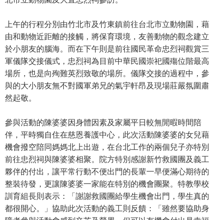
上午的行程分別由竹北市及竹東鎮前往台北市立動物園，藉
由和動物近距離的接觸，將保育環境，友善動物的觀念建立
於小朋友的腦海。而在下午則是前往國民革命忠烈祠觀賞三
軍儀隊交接儀式，忠烈祠為目前中華民國崇祀國殤位階最高
場所，也是向殉難英烈致敬的場所。儀隊交接的過程中，參
與的大小朋友無不對國軍弟兄的氣宇軒昂及現場莊嚴氛圍肅
然起敬。
參與活動的陳婆婆因身體因素及家屬平日較無閒暇時間陪
伴，平時獨自住在慈恩養護中心，此次活動陳婆婆的女兒藉
機會撥空陪同媽媽北上出遊，在台北工作的兩個兒子亦特別
前往忠烈祠與陳婆婆相聚。院方特別感謝新竹救國團及義工
夥伴的付出，讓平常行動不便出門的長輩一早便滿心期待的
整裝待發，更讓陳婆婆一家能在特別的機會團聚。特教學校
訓育組長則表示：「謝謝救國團給學生機會出門，學生真的
都很開心。」協助此次活動的義工則反饋：「雖然要協助身