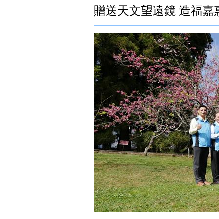
贈送天文望遠鏡 造福嘉