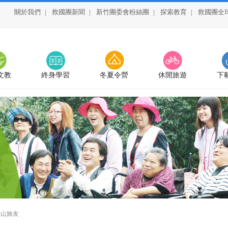
關於我們
|
救國團新聞
|
新竹團委會粉絲團
|
探索教育
|
救國團全
文教
終身學習
冬夏令營
休閒旅遊
下
里山旅友