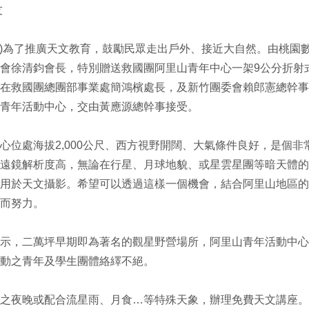
友
:33:11)為了推廣天文教育，鼓勵民眾走出戶外、接近大自然。由桃園
會徐清鈞會長，特別贈送救國團阿里山青年中心一架9公分折射
在救國團總團部事業處簡鴻檳處長，及新竹團委會賴郎憲總幹事
青年活動中心，交由黃應源總幹事接受。
心位處海拔2,000公尺、西方視野開闊、大氣條件良好，是個非
遠鏡解析度高，無論在行星、月球地貌、或星雲星團等暗天體的
用於天文攝影。希望可以透過這樣一個機會，結合阿里山地區的
而努力。
示，二萬坪早期即為著名的觀星野營場所，阿里山青年活動中心
動之青年及學生團體絡繹不絕。
之夜晚或配合流星雨、月食…等特殊天象，辦理免費天文講座。