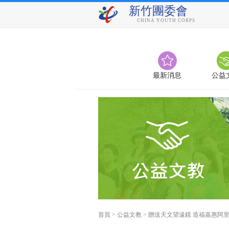
新竹團委會
CHINA YOUTH CORPS
最新消息
公益
首頁
>
公益文教
>
贈送天文望遠鏡 造福嘉惠阿