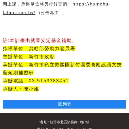
https://hsinchu-
間上課，承辦單位將另行於官網(
labor.com.tw/
)公告為主 。
註:本計畫由就業安定基金補助。
指導單位：勞動部勞動力發展署
主辦單位：新竹市政府
承辦單位：新竹市私立救國團新竹團委會附設語文技
藝短期補習班
承辦電話：03-5153383#51
承辦人：陳小姐
回列表
地 址 : 新竹市北區演藝路23號2樓