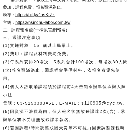
參加，課程免費，報名額滿為止。
https://bit.ly/4asKrZk
粉專：
https://hsinchu-labor.com.tw/
官網：
課程報名處(一律以官網報名)
二、
三、選課注意事項
(1)
實施對象：15 歲以上民眾上。
(
2)
費用：課程及材料費均免費。
(3)
每系列安排20場次，5系列合計100場次，每場次30人間
(含)報名額滿為止，因課程會準備材料，依報名者優先使
用。
(4)
個人因故取消課程須於課程前4天告知承辦單位承辦人陳
小姐
s110905@cyc.tw
電話：03-5153383#51，E-MAIL：
。
(5)
因資源不浪費為由，個人報名後無故缺課達2次(含)，承
辦單位將不受理無故缺課者報名。
(6)若因課
程/時間調整或因天災等不可抗力因素調整課程時